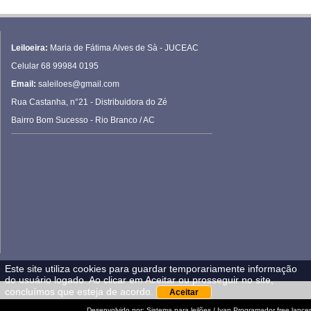
Leiloeira:
Maria de
Fátima Alves de Sà - JUCEAC
Celular 68 99984 0195
Email:
saleiloes@gmail.com
Rua Castanha, n°21 - Distribuidora do Zé
Bairro Bom Sucesso - Rio Branco / AC
Este site utiliza cookies para guardar temporariamente informação
do usuário logado. Ao clicar em Aceitar ou prosseguir no site,
concluímos que esteja de acordo.
Desenvolvido por:
Sistema para leilões / Ivan Programador free lancer